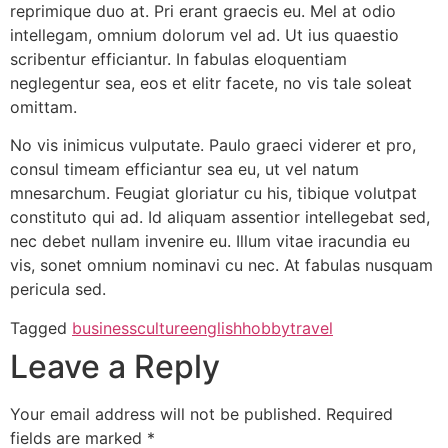
reprimique duo at. Pri erant graecis eu. Mel at odio
intellegam, omnium dolorum vel ad. Ut ius quaestio
scribentur efficiantur. In fabulas eloquentiam
neglegentur sea, eos et elitr facete, no vis tale soleat
omittam.
No vis inimicus vulputate. Paulo graeci viderer et pro,
consul timeam efficiantur sea eu, ut vel natum
mnesarchum. Feugiat gloriatur cu his, tibique volutpat
constituto qui ad. Id aliquam assentior intellegebat sed,
nec debet nullam invenire eu. Illum vitae iracundia eu
vis, sonet omnium nominavi cu nec. At fabulas nusquam
pericula sed.
Tagged
business
culture
english
hobby
travel
Leave a Reply
Your email address will not be published.
Required
fields are marked
*